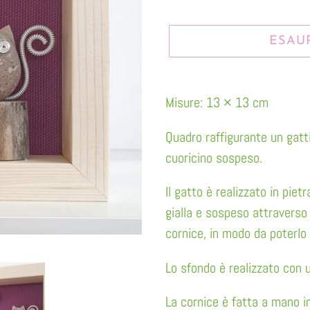
ESAU
Inserimento
del
Misure: 13 × 13 cm
prodotto
Quadro raffigurante un gatt
nel
cuoricino sospeso.
carrello
Il gatto è realizzato in pietr
gialla e sospeso attraverso 
cornice, in modo da poterlo
Lo sfondo è realizzato con u
La cornice è fatta a mano in