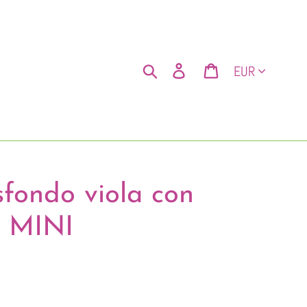
Valuta
Cerca
Accedi
Carrello
sfondo viola con
o MINI