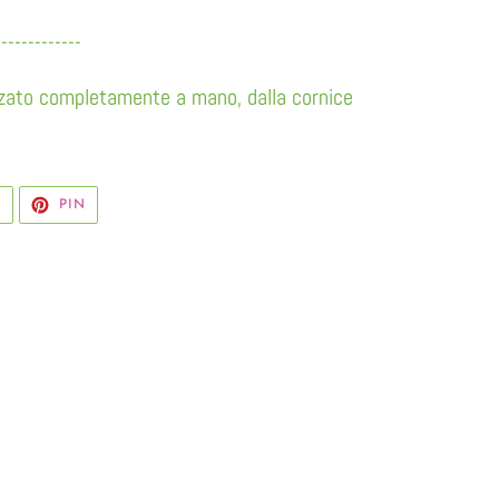
-------------
zzato completamente a mano, dalla cornice
TWITTA
PINNA
T
PIN
SU
SU
TWITTER
PINTEREST