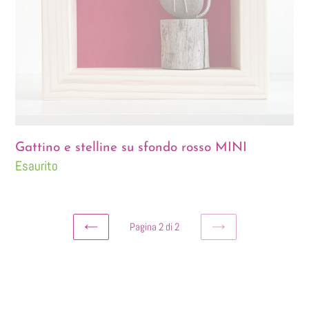
Gattino e stelline su sfondo rosso MINI
Disponibilità
Esaurito
Pagina 2 di 2
PAGINA
PAGINA
PRECEDENTE
SUCCESSIVA