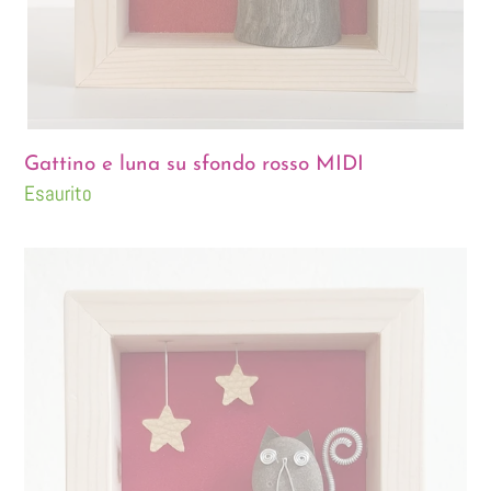
Gattino e luna su sfondo rosso MIDI
Disponibilità
Esaurito
Gattino
e
stelline
su
sfondo
rosso
MINI