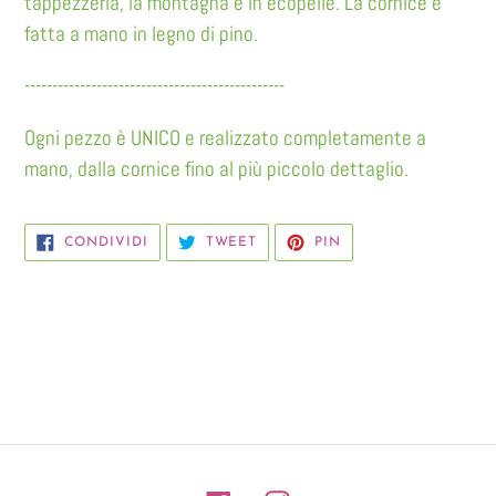
tappezzeria, la montagna è in ecopelle. La cornice è
fatta a mano in legno di pino.
-----------------------------------------------
Ogni pezzo è UNICO e realizzato completamente a
mano, dalla cornice fino al più piccolo dettaglio.
CONDIVIDI
TWITTA
PINNA
CONDIVIDI
TWEET
PIN
SU
SU
SU
FACEBOOK
TWITTER
PINTEREST